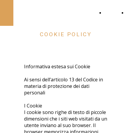
BREAKAFÈ s.n.c.
Home
Chi
si
COOKIE POLICY
Informativa estesa sui Cookie
Ai sensi dell’articolo 13 del Codice in
materia di protezione dei dati
personali
I Cookie
I cookie sono righe di testo di piccole
dimensioni che i siti web visitati da un
utente inviano al suo browser. Il
browser memorizza informazioni